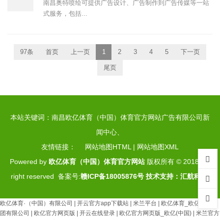
南昌奥特喷绘可提供广告设计、广告制作到广告传媒等一站
式服务，包括...
97条
首页
上一页
1
2
3
4
5
下一页
尾页
本站关键词：
南昌欧亿体育（中国）体育官方网站广告有限公司新
闻中心
、
友情链接：
网站地图HTML
|
网站地图XML
Powered by
欧亿体育（中国）体育官方网站
版权所有 © 2018, All
right reserved 备案号:
赣ICP备18005876号
技术支持：汇航科技
欧亿体育·（中国）有限公司
|
开云官方app下载站
|
米兰平台
|
欧亿体育_欧亿体育集
团有限公司
|
欧亿官方网页版
|
开云在线登录
|
欧亿官方网页版_欧亿(中国)
|
米兰官方