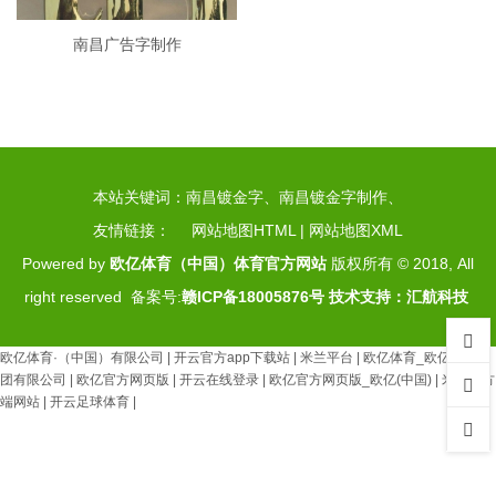
南昌广告字制作
本站关键词：
南昌镀金字
、
南昌镀金字制作
、
友情链接：
网站地图HTML
|
网站地图XML
Powered by
欧亿体育（中国）体育官方网站
版权所有 © 2018, All
right reserved 备案号:
赣ICP备18005876号
技术支持：汇航科技
欧亿体育·（中国）有限公司
|
开云官方app下载站
|
米兰平台
|
欧亿体育_欧亿体育集
团有限公司
|
欧亿官方网页版
|
开云在线登录
|
欧亿官方网页版_欧亿(中国)
|
米兰官方
端网站
|
开云足球体育
|